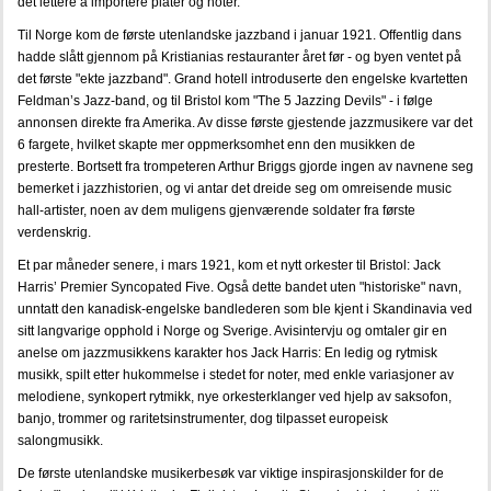
det lettere å importere plater og noter.
FORSKNING
Til Norge kom de første utenlandske jazzband i januar 1921. Offentlig dans
hadde slått gjennom på Kristianias restauranter året før - og byen ventet på
LENKER
det første "ekte jazzband". Grand hotell introduserte den engelske kvartetten
Feldman’s Jazz-band, og til Bristol kom "The 5 Jazzing Devils" - i følge
KONTAKT OSS
annonsen direkte fra Amerika. Av disse første gjestende jazzmusikere var det
6 fargete, hvilket skapte mer oppmerksomhet enn den musikken de
ENGLISH
presterte. Bortsett fra trompeteren Arthur Briggs gjorde ingen av navnene seg
bemerket i jazzhistorien, og vi antar det dreide seg om omreisende music
hall-artister, noen av dem muligens gjenværende soldater fra første
verdenskrig.
Et par måneder senere, i mars 1921, kom et nytt orkester til Bristol: Jack
Harris’ Premier Syncopated Five. Også dette bandet uten "historiske" navn,
unntatt den kanadisk-engelske bandlederen som ble kjent i Skandinavia ved
sitt langvarige opphold i Norge og Sverige. Avisintervju og omtaler gir en
anelse om jazzmusikkens karakter hos Jack Harris: En ledig og rytmisk
musikk, spilt etter hukommelse i stedet for noter, med enkle variasjoner av
melodiene, synkopert rytmikk, nye orkesterklanger ved hjelp av saksofon,
banjo, trommer og raritetsinstrumenter, dog tilpasset europeisk
salongmusikk.
De første utenlandske musikerbesøk var viktige inspirasjonskilder for de