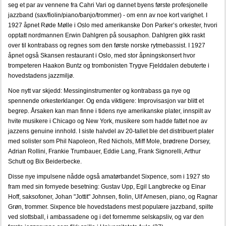
seg et par av vennene fra Cahri Vari og dannet byens første profesjonelle
jazzband (sax/fiolin/piano/banjo/trommer) - om enn av noe kort varighet. I
1927 åpnet Røde Mølle i Oslo med amerikanske Don Parker’s orkester, hvori
opptatt nordmannen Erwin Dahlgren på sousaphon. Dahlgren gikk raskt
over til kontrabass og regnes som den første norske rytmebassist. I 1927
åpnet også Skansen restaurant i Oslo, med stor åpningskonsert hvor
trompeteren Haakon Buntz og trombonisten Trygve Fjelddalen debuterte i
hovedstadens jazzmiljø.
Noe nytt var skjedd: Messinginstrumenter og kontrabass ga nye og
spennende orkesterklanger. Og enda viktigere: Improvisasjon var blitt et
begrep. Årsaken kan man finne i tidens nye amerikanske plater, innspilt av
hvite musikere i Chicago og New York, musikere som hadde fattet noe av
jazzens genuine innhold. I siste halvdel av 20-tallet ble det distribuert plater
med solister som Phil Napoleon, Red Nichols, Miff Mole, brødrene Dorsey,
Adrian Rollini, Frankie Trumbauer, Eddie Lang, Frank Signorelli, Arthur
Schutt og Bix Beiderbecke.
Disse nye impulsene nådde også amatørbandet Sixpence, som i 1927 sto
fram med sin fornyede besetning: Gustav Upp, Egil Langbrecke og Einar
Hoff, saksofoner, Johan "Jottit" Johnsen, fiolin, Ulf Arnesen, piano, og Ragnar
Grøn, trommer. Sixpence ble hovedstadens mest populære jazzband, spilte
ved slottsball, i ambassadene og i det fornemme selskapsliv, og var den