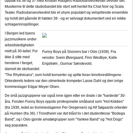
opptak fra 36 og 37 med Kristian Haugers Radiodanseorkester beviser det.
Musikerne til dette studiobandet ble stort sett hentet fra Chat Noir og Scala
Teater. Radiodanseorkestret ble et uhyre populært og velspillende ensemble
og holdt det gående til høsten 38 - og er selvsagt dokumentert ved en rekke
schlagerinnspillinger.
I Bergen led byens
jazzmusikere under
arbeidsledigheten
midt på 30-tallet. For
Funny Boys på Sissners bar i Oslo (1938). Fra
ikke å sitte med
venstre: Svein Øvergaard, Finn Westbye, Kalle
hendene i fanget,
Engstrøm , Gunnar Sønstevold.
dannet de storbandet
"The Rhytmicans", som holdt konserter og spilte foran kinoforestillingene.
Orkesterets ledere var den utmerkede trompeter Lasse Dahl og den ivrige
trommeslager Edgar Meyer Olsen.
De små jazzgruppene var også inne igjen etter en dvale i de "hardeste" 30-
åra. Foruten Funny Boys oppsto profesjonelle småband som "Hot Kiddies"
(fra 1936, ledet av trommeslageren Per Gregersen) og Alf Søgaards orkester
på Humlen (fra 36). I Trondheim var det blåst liv i det studentikose "Bodega
Band", og i Oslo gjorde amatørgrupper som "Yankee Band" og "Hot Dogs"
seg populære.