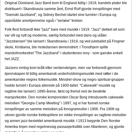
Original Dixieland Jazz Band kom til England tidlig i 1919, bandets plater ble
turning-pages-jazz-in-norway-vol-4-1960-1970
distribuert i Skandinavia samme året, Ernst Rolf gjorde innspillinger med
"Svenskt Jazzband", og Sidney Bechet startet sine turnéer i Europa og
JAZZBASEN.NO
oppnådde anerkjennelse også i "seriøse" kretser.
Folk flest forbandt ikke "jazz" bare med musikk i 1919. "Jazz" dekket alt som
Johs Bergh
var vilt og nytt og moderne, særlig forbundet med dans og ulåter.
"Jazzdansen" ble lansert i Skandinavia i 1919, og ved juleballet på Frogner
JAZZ I NORGE
skole, Kristiania, ble motedansen demonstrert. I Trondhjem spilte
mandolinorkestret "The Jazzband" i studentenes revy - som ganske enkelt
Jazz 1920-1940
het JAZZ.
Jazz 1940-1950
Jazzens inntog kom brått etter verdenskrigen, men var forberedt gjennom
kjennskapen til tidlig amerikansk underholdningsmusikk med røtter i de
Jazz 1950-1960
amerikanske negres folkemusikk. Minstrel-show og negro spiritual-grupper
hadde turnért i Europa allerede på 1800-tallet. "Cakewalk"-musikk og
Jazz 1960-1970
ragtime ble lansert i 1890-årene, først og fremst ved de berømte
marsjorkestre. Den norske komponisten Oscar Borg introduserte cakewalk-
melodien "Georgia Camp Meeting" i 1897, og vi har funnet norske
Jazz etter 1960
innspillinger av samme melodien på fonogramruller i 1906. Fra 1908 og
utover gjorde norske trekkspillere en rekke innspillinger av ragtime-melodier
BIOGRAFIER
og annen jazz-beslektet amerikansk musikk. I 1913 begynte Den Norske
Amerika linjen med regelmessig passasjertrafikk over Atlanteren, og gjorde
GALLERI