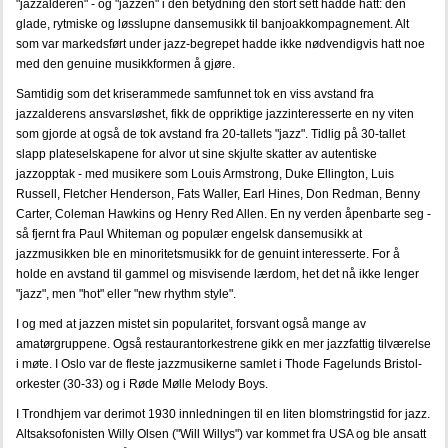
"jazzalderen" - og "jazzen" i den betydning den stort sett hadde hatt: den
glade, rytmiske og løsslupne dansemusikk til banjoakkompagnement. Alt
som var markedsført under jazz-begrepet hadde ikke nødvendigvis hatt noe
med den genuine musikkformen å gjøre.
Samtidig som det kriserammede samfunnet tok en viss avstand fra
jazzalderens ansvarsløshet, fikk de oppriktige jazzinteresserte en ny viten
som gjorde at også de tok avstand fra 20-tallets "jazz". Tidlig på 30-tallet
slapp plateselskapene for alvor ut sine skjulte skatter av autentiske
jazzopptak - med musikere som Louis Armstrong, Duke Ellington, Luis
Russell, Fletcher Henderson, Fats Waller, Earl Hines, Don Redman, Benny
Carter, Coleman Hawkins og Henry Red Allen. En ny verden åpenbarte seg -
så fjernt fra Paul Whiteman og populær engelsk dansemusikk at
jazzmusikken ble en minoritetsmusikk for de genuint interesserte. For å
holde en avstand til gammel og misvisende lærdom, het det nå ikke lenger
"jazz", men "hot" eller "new rhythm style".
I og med at jazzen mistet sin popularitet, forsvant også mange av
amatørgruppene. Også restaurantorkestrene gikk en mer jazzfattig tilværelse
i møte. I Oslo var de fleste jazzmusikerne samlet i Thode Fagelunds Bristol-
orkester (30-33) og i Røde Mølle Melody Boys.
I Trondhjem var derimot 1930 innledningen til en liten blomstringstid for jazz.
Altsaksofonisten Willy Olsen ("Will Willys") var kommet fra USA og ble ansatt