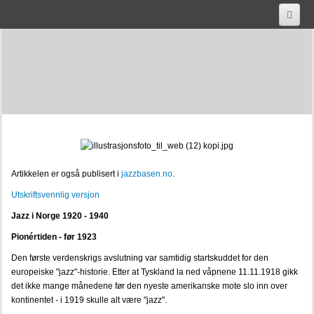
HJEM
AKTUELT
OM OSS
SAMLINGENE
PUBLIKASJONER
Artikkelen er også publisert i
jazzbasen.no
.
HISTORISK LYD
Utskriftsvennlig versjon
Jazz i Norge 1920 - 1940
Jazz, hot & swing, Jazz in Norway vol 1: 1920 - 1940
Pionértiden - før 1923
footprints-jazz-in-norway-vol-5-1970-1980
Den første verdenskrigs avslutning var samtidig startskuddet for den
europeiske "jazz"-historie. Etter at Tyskland la ned våpnene 11.11.1918 gikk
cool-klover-dixie-jazz-in-norway-vol-3-1950-1960
det ikke mange månedene før den nyeste amerikanske mote slo inn over
kontinentet - i 1919 skulle alt være "jazz".
sigarett-stomp-jazz-in-norway-vol-2-1940-1950