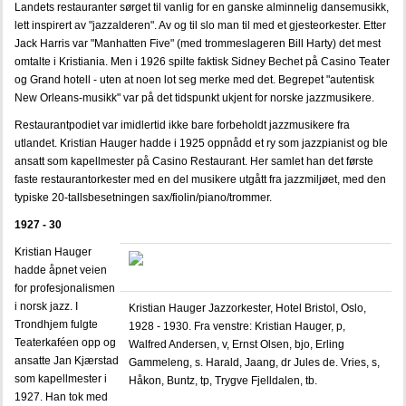
Landets restauranter sørget til vanlig for en ganske alminnelig dansemusikk,
lett inspirert av "jazzalderen". Av og til slo man til med et gjesteorkester. Etter
Jack Harris var "Manhatten Five" (med trommeslageren Bill Harty) det mest
omtalte i Kristiania. Men i 1926 spilte faktisk Sidney Bechet på Casino Teater
og Grand hotell - uten at noen lot seg merke med det. Begrepet "autentisk
New Orleans-musikk" var på det tidspunkt ukjent for norske jazzmusikere.
Restaurantpodiet var imidlertid ikke bare forbeholdt jazzmusikere fra
utlandet. Kristian Hauger hadde i 1925 oppnådd et ry som jazzpianist og ble
ansatt som kapellmester på Casino Restaurant. Her samlet han det første
faste restaurantorkester med en del musikere utgått fra jazzmiljøet, med den
typiske 20-tallsbesetningen sax/fiolin/piano/trommer.
1927 - 30
Kristian Hauger
hadde åpnet veien
for profesjonalismen
i norsk jazz. I
Kristian Hauger Jazzorkester, Hotel Bristol, Oslo,
Trondhjem fulgte
1928 - 1930. Fra venstre: Kristian Hauger, p,
Teaterkaféen opp og
Walfred Andersen, v, Ernst Olsen, bjo, Erling
ansatte Jan Kjærstad
Gammeleng, s. Harald, Jaang, dr Jules de. Vries, s,
som kapellmester i
Håkon, Buntz, tp, Trygve Fjelldalen, tb.
1927. Han tok med