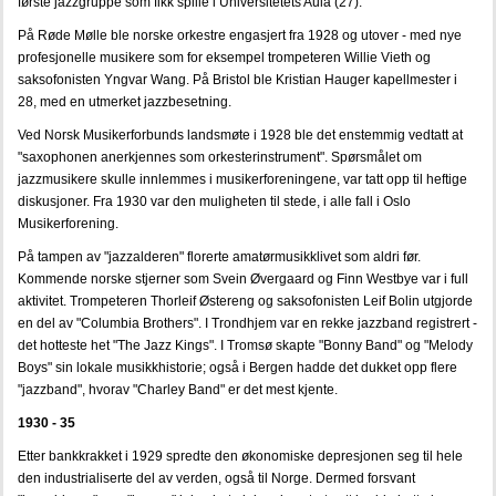
første jazzgruppe som fikk spille i Universitetets Aula (27).
På Røde Mølle ble norske orkestre engasjert fra 1928 og utover - med nye
profesjonelle musikere som for eksempel trompeteren Willie Vieth og
saksofonisten Yngvar Wang. På Bristol ble Kristian Hauger kapellmester i
28, med en utmerket jazzbesetning.
Ved Norsk Musikerforbunds landsmøte i 1928 ble det enstemmig vedtatt at
"saxophonen anerkjennes som orkesterinstrument". Spørsmålet om
jazzmusikere skulle innlemmes i musikerforeningene, var tatt opp til heftige
diskusjoner. Fra 1930 var den muligheten til stede, i alle fall i Oslo
Musikerforening.
På tampen av "jazzalderen" florerte amatørmusikklivet som aldri før.
Kommende norske stjerner som Svein Øvergaard og Finn Westbye var i full
aktivitet. Trompeteren Thorleif Østereng og saksofonisten Leif Bolin utgjorde
en del av "Columbia Brothers". I Trondhjem var en rekke jazzband registrert -
det hotteste het "The Jazz Kings". I Tromsø skapte "Bonny Band" og "Melody
Boys" sin lokale musikkhistorie; også i Bergen hadde det dukket opp flere
"jazzband", hvorav "Charley Band" er det mest kjente.
1930 - 35
Etter bankkrakket i 1929 spredte den økonomiske depresjonen seg til hele
den industrialiserte del av verden, også til Norge. Dermed forsvant