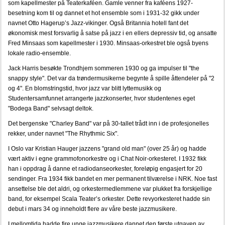
som kapellmester på Teaterkaféen. Gamle venner fra kaféens 1927-
besetning kom til og dannet et hot ensemble som i 1931-32 gikk under
navnet Otto Hagerup’s Jazz-vikinger. Også Britannia hotell fant det
økonomisk mest forsvarlig å satse på jazz i en ellers depressiv tid, og ansatte
Fred Minsaas som kapellmester i 1930. Minsaas-orkestret ble også byens
lokale radio-ensemble.
Jack Harris besøkte Trondhjem sommeren 1930 og ga impulser til "the
snappy style". Det var da trøndermusikerne begynte å spille åttendeler på "2
og 4". En blomstringstid, hvor jazz var blitt lyttemusikk og
Studentersamfunnet arrangerte jazzkonserter, hvor studentenes eget
"Bodega Band" selvsagt deltok.
Det bergenske "Charley Band" var på 30-tallet trådt inn i de profesjonelles
rekker, under navnet "The Rhythmic Six".
I Oslo var Kristian Hauger jazzens "grand old man" (over 25 år) og hadde
vært aktiv i egne grammofonorkestre og i Chat Noir-orkesteret. I 1932 fikk
han i oppdrag å danne et radiodanseorkester, foreløpig engasjert for 20
sendinger. Fra 1934 fikk bandet en mer permanent tilværelse i NRK. Noe fast
ansettelse ble det aldri, og orkestermedlemmene var plukket fra forskjellige
band, for eksempel Scala Teater’s orkester. Dette revyorkesteret hadde sin
debut i mars 34 og inneholdt flere av våre beste jazzmusikere.
I mellomtida hadde fire unge jazzmusikere dannet den første utgaven av