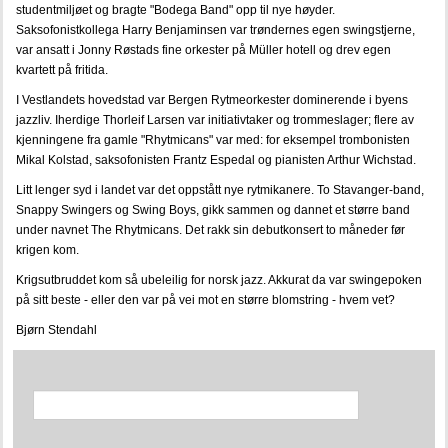
studentmiljøet og bragte "Bodega Band" opp til nye høyder.
Saksofonistkollega Harry Benjaminsen var trøndernes egen swingstjerne,
var ansatt i Jonny Røstads fine orkester på Müller hotell og drev egen
kvartett på fritida.
I Vestlandets hovedstad var Bergen Rytmeorkester dominerende i byens
jazzliv. Iherdige Thorleif Larsen var initiativtaker og trommeslager; flere av
kjenningene fra gamle "Rhytmicans" var med: for eksempel trombonisten
Mikal Kolstad, saksofonisten Frantz Espedal og pianisten Arthur Wichstad.
Litt lenger syd i landet var det oppstått nye rytmikanere. To Stavanger-band,
Snappy Swingers og Swing Boys, gikk sammen og dannet et større band
under navnet The Rhytmicans. Det rakk sin debutkonsert to måneder før
krigen kom.
Krigsutbruddet kom så ubeleilig for norsk jazz. Akkurat da var swingepoken
på sitt beste - eller den var på vei mot en større blomstring - hvem vet?
Bjørn Stendahl