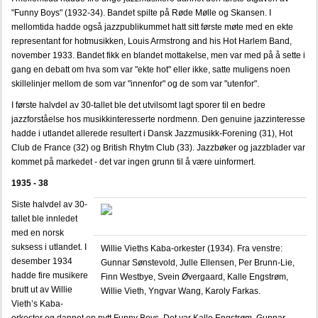
"Funny Boys" (1932-34). Bandet spilte på Røde Mølle og Skansen. I
mellomtida hadde også jazzpublikummet hatt sitt første møte med en ekte
representant for hotmusikken, Louis Armstrong and his Hot Harlem Band,
november 1933. Bandet fikk en blandet mottakelse, men var med på å sette i
gang en debatt om hva som var "ekte hot" eller ikke, satte muligens noen
skillelinjer mellom de som var "innenfor" og de som var "utenfor".
I første halvdel av 30-tallet ble det utvilsomt lagt sporer til en bedre
jazzforståelse hos musikkinteresserte nordmenn. Den genuine jazzinteresse
hadde i utlandet allerede resultert i Dansk Jazzmusikk-Forening (31), Hot
Club de France (32) og British Rhytm Club (33). Jazzbøker og jazzblader var
kommet på markedet - det var ingen grunn til å være uinformert.
1935 - 38
Siste halvdel av 30-
tallet ble innledet
med en norsk
suksess i utlandet. I
Willie Vieths Kaba-orkester (1934). Fra venstre:
desember 1934
Gunnar Sønstevold, Julle Ellensen, Per Brunn-Lie,
hadde fire musikere
Finn Westbye, Svein Øvergaard, Kalle Engstrøm,
brutt ut av Willie
Willie Vieth, Yngvar Wang, Karoly Farkas.
Vieth’s Kaba-