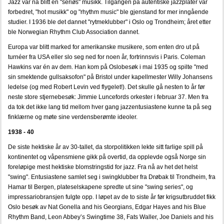
Jazz var nå blitt en "seriøs" musikk. Tilgangen på autentiske jazzplater var
forbedret, "hot musikk" og "rhythm music" ble gjenstand for mer inngående
studier. I 1936 ble det dannet "rytmeklubber" i Oslo og Trondheim; året etter
ble Norwegian Rhythm Club Association dannet.
Europa var blitt marked for amerikanske musikere, som enten dro ut på
turnéer fra USA eller slo seg ned for noen år, fortrinnsvis i Paris. Coleman
Hawkins var én av dem. Han kom på Oslobesøk i mai 1935 og spilte "med
sin smektende gullsaksofon" på Bristol under kapellmester Willy Johansens
ledelse (og med Robert Levin ved flygelet!). Det skulle gå nesten to år før
neste store stjernebesøk: Jimmie Luncefords orkester i februar 37. Men fra
da tok det ikke lang tid mellom hver gang jazzentusiastene kunne ta på seg
finklærne og møte sine verdensberømte ideoler.
1938 - 40
De siste hektiske år av 30-tallet, da storpolitikken lekte sitt farlige spill på
kontinentet og våpensmiene gikk på overtid, da opplevde også Norge sin
foreløpige mest hektiske blomstringstid for jazz. Fra nå av het det helst
"swing". Entusiastene samlet seg i swingklubber fra Drøbak til Trondheim, fra
Hamar til Bergen, plateselskapene spredte ut sine "swing series", og
impressariobransjen fulgte opp. I løpet av de to siste år før krigsutbruddet fikk
Oslo besøk av Nat Gonella and his Georgians, Edgar Hayes and his Blue
Rhythm Band, Leon Abbey’s Swingtime 38, Fats Waller, Joe Daniels and his