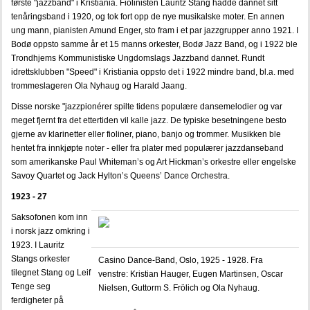
første "jazzband" i Kristiania. Fiolinisten Lauritz Stang hadde dannet sitt
tenåringsband i 1920, og tok fort opp de nye musikalske moter. En annen
ung mann, pianisten Amund Enger, sto fram i et par jazzgrupper anno 1921. I
Bodø oppsto samme år et 15 manns orkester, Bodø Jazz Band, og i 1922 ble
Trondhjems Kommunistiske Ungdomslags Jazzband dannet. Rundt
idrettsklubben "Speed" i Kristiania oppsto det i 1922 mindre band, bl.a. med
trommeslageren Ola Nyhaug og Harald Jaang.
Disse norske "jazzpionérer spilte tidens populære dansemelodier og var
meget fjernt fra det ettertiden vil kalle jazz. De typiske besetningene besto
gjerne av klarinetter eller fioliner, piano, banjo og trommer. Musikken ble
hentet fra innkjøpte noter - eller fra plater med populærer jazzdanseband
som amerikanske Paul Whiteman’s og Art Hickman’s orkestre eller engelske
Savoy Quartet og Jack Hylton’s Queens’ Dance Orchestra.
1923 - 27
Saksofonen kom inn
i norsk jazz omkring i
1923. I Lauritz
Stangs orkester
Casino Dance-Band, Oslo, 1925 - 1928. Fra
tilegnet Stang og Leif
venstre: Kristian Hauger, Eugen Martinsen, Oscar
Tenge seg
Nielsen, Guttorm S. Frölich og Ola Nyhaug.
ferdigheter på