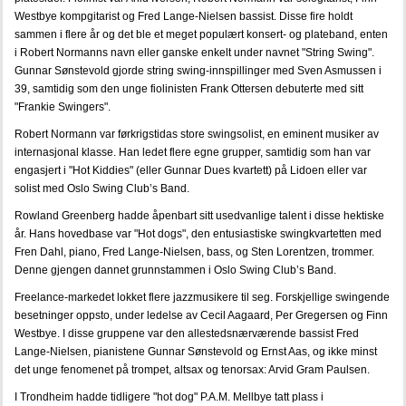
Westbye kompgitarist og Fred Lange-Nielsen bassist. Disse fire holdt
sammen i flere år og det ble et meget populært konsert- og plateband, enten
i Robert Normanns navn eller ganske enkelt under navnet "String Swing".
Gunnar Sønstevold gjorde string swing-innspillinger med Sven Asmussen i
39, samtidig som den unge fiolinisten Frank Ottersen debuterte med sitt
"Frankie Swingers".
Robert Normann var førkrigstidas store swingsolist, en eminent musiker av
internasjonal klasse. Han ledet flere egne grupper, samtidig som han var
engasjert i "Hot Kiddies" (eller Gunnar Dues kvartett) på Lidoen eller var
solist med Oslo Swing Club’s Band.
Rowland Greenberg hadde åpenbart sitt usedvanlige talent i disse hektiske
år. Hans hovedbase var "Hot dogs", den entusiastiske swingkvartetten med
Fren Dahl, piano, Fred Lange-Nielsen, bass, og Sten Lorentzen, trommer.
Denne gjengen dannet grunnstammen i Oslo Swing Club’s Band.
Freelance-markedet lokket flere jazzmusikere til seg. Forskjellige swingende
besetninger oppsto, under ledelse av Cecil Aagaard, Per Gregersen og Finn
Westbye. I disse gruppene var den allestedsnærværende bassist Fred
Lange-Nielsen, pianistene Gunnar Sønstevold og Ernst Aas, og ikke minst
det unge fenomenet på trompet, altsax og tenorsax: Arvid Gram Paulsen.
I Trondheim hadde tidligere "hot dog" P.A.M. Mellbye tatt plass i