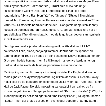
jazzens nye viktige instrument. I Ålesund sto altsaksofonisten Magne Flem
fram i byens "Mascot Jazzband" (23), I Kristiania dukket de unge
saksofonistene Gustav Upp, Egil Langbrecke og Einar Hoff opp i
legendariske "Synco Ramblers" (24) og "Snappy" (25), og i Trondhjem
dannet Jan Kjærstad og Gunnar Almaas en saksofonduo i kvintetten "Chari
Vari" (25). I sistnevnte band debuterte den 14 år gamle banjoisten Johnny
Røstad og trommeslageren Rolf Johansen. "Chari Vari"s musikere har en
spesiell plass i Trondhjems jazzliv, med dette guttebandet var sannsynligvis
et rent skramleorkester.
Den typiske norske jazzbandbesetning midt på 20-tallet var blitt 1-2
saksofoner, fiolin, piano, banjo og trommer. Jazzbandet "Sixpence" ble
dannet omkring 1923 og hadde en slik besetning. Det var pianisten Fenger
Grøn som hadde kommet hjem fra USA med mange nye lærdommer og
hadde tatt initiativet til dette uhyre populære Kristiania-bandet.
Radiolytting var nå blitt den nye inspirasjonskilde. Fra England strømmet
radiosignalene til krystallapparatene, og ut kom dansemusikken fra Savoy
hotell eller fra de populære orkesterledere Jack Hylton, Bert Ambrose, Henry
Hall og Jack Payne. Norsk kringkasting var også blitt en realitet, og fra
Kristiania gikk Kristian Hauger på lufta med sitt "Pan Jazzorkester" (1924), fra
Trondhjem utgikk det sendinger med "The Bonny Band" (26), og fra Tromsø
likedan - men der dreide det seg om byens eget populære "Bonny Band".