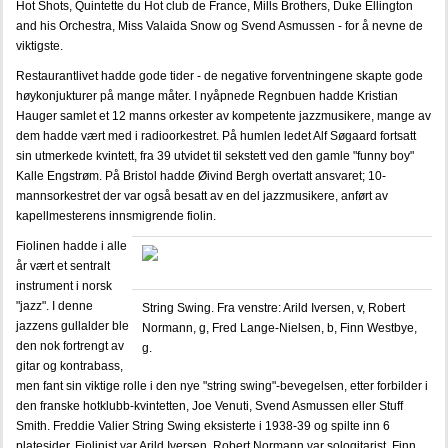
Hot Shots, Quintette du Hot club de France, Mills Brothers, Duke Ellington
and his Orchestra, Miss Valaida Snow og Svend Asmussen - for å nevne de
viktigste.
Restaurantlivet hadde gode tider - de negative forventningene skapte gode
høykonjukturer på mange måter. I nyåpnede Regnbuen hadde Kristian
Hauger samlet et 12 manns orkester av kompetente jazzmusikere, mange av
dem hadde vært med i radioorkestret. På humlen ledet Alf Søgaard fortsatt
sin utmerkede kvintett, fra 39 utvidet til sekstett ved den gamle "funny boy"
Kalle Engstrøm. På Bristol hadde Øivind Bergh overtatt ansvaret; 10-
mannsorkestret der var også besatt av en del jazzmusikere, anført av
kapellmesterens innsmigrende fiolin.
Fiolinen hadde i alle
år vært et sentralt
instrument i norsk
"jazz". I denne
String Swing. Fra venstre: Arild Iversen, v, Robert
jazzens gullalder ble
Normann, g, Fred Lange-Nielsen, b, Finn Westbye,
den nok fortrengt av
g.
gitar og kontrabass,
men fant sin viktige rolle i den nye "string swing"-bevegelsen, etter forbilder i
den franske hotklubb-kvintetten, Joe Venuti, Svend Asmussen eller Stuff
Smith. Freddie Valier String Swing eksisterte i 1938-39 og spilte inn 6
platesider. Fiolinist var Arild Iversen, Robert Normann var sologitarist, Finn