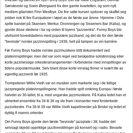
orkester og dannet en nytt Funny Boys. Det var Kalle Engstrøm, Gunnar
Sønstevold og Svein Øvergaard fra den gamle kvartetten, og som nytt
medlem gitaristen Finn Westbye. De fire satte kursen sydover og skaffet seg
jobber nok til fire Europaturer i løpet av de første par årene. Hjemme i Oslo
spilte bandet på Skansen, Merkur, Dronningen og Sisseners Bar (Kaba), og
gjorde disse stedene i tur og orden til byens "jazzsentra". Funny Boys ble
utvilsomt hovedstadens mest populære jazzband, og det sto for den første
"bevisste" norske jazzinnspilling i 1938, helt på tampen av sin karriére.
Før Funny Boys hadde norske jazzmusikere blitt dokumentert ved
plateinnspillinger, men det var som regel ved beskjedne solistinnslag eller
korte jazzmessige orkesterarrangementer i forbindelse med innspillinger av
tidens populærmusikk. Selv blant disse korte innslag finner vi svært lite av
egentlig jazzverdi før 1935.
Trompeteren Willie Vieth var en musiker som markerte seg i de tidlige
jazzpregede plateinnspillingene. Han hadde spilt omkring Europa i første
halvdel av 30-tallet, bl.a. med ungarske jazzmusikere. På Kaba ledet han et
utmerket ensemble fra 34 til 36 og sto fram i konserter med forsterkede
jazzorkestre. Fra 36 til 39 var Willie Vieth kapellmester på Bristol og ledet et
dyktig 8 manns orkester.
Om Funny Boys gjorde den første "bevisste" jazzplate i 38, hadde det
selvsagt skjedd oppriktige jazzforestillinger på konsert og i radio. Bevarte